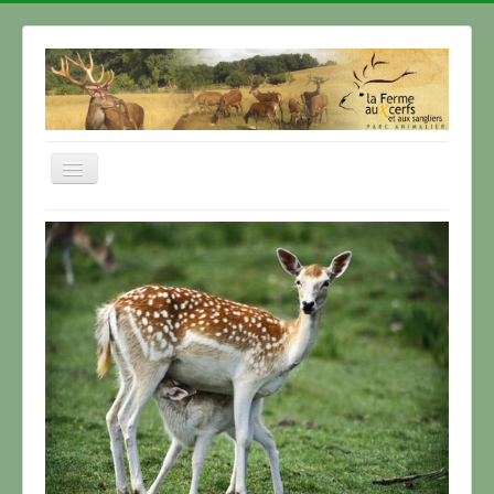
Basculer
la
navigation
Accueil
Location salle de Banquet
Le Parc Animalier
La Ferme Auberge
Les Produits de la Ferme
Se loger
Contact
Accès