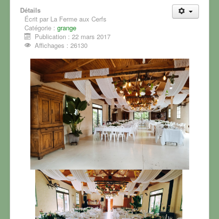
Détails
Écrit par
La Ferme aux Cerfs
Catégorie :
grange
Publication : 22 mars 2017
Affichages : 26130